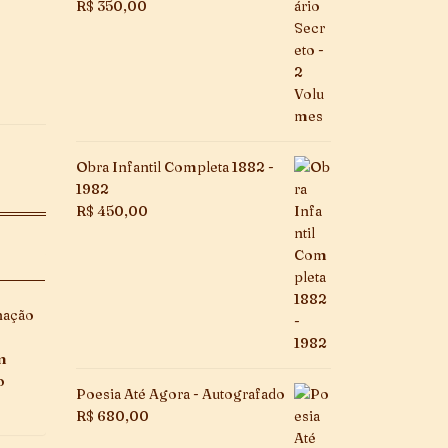
R$
350,00
Obra Infantil Completa 1882 -
1982
R$
450,00
nação
om
o
Poesia Até Agora - Autografado
R$
680,00