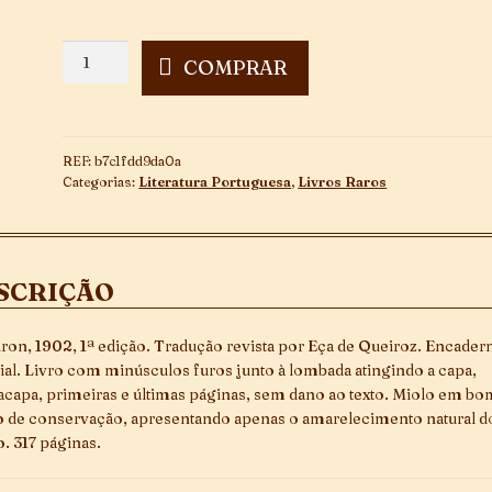
As
COMPRAR
Minas
de
Salomão
-
REF:
b7c1fdd9da0a
2ª
Categorias:
Literatura Portuguesa
,
Livros Raros
Edição
quantidade
SCRIÇÃO
ron, 1902, 1ª edição. Tradução revista por Eça de Queiroz. Encader
rial. Livro com minúsculos furos junto à lombada atingindo a capa,
acapa, primeiras e últimas páginas, sem dano ao texto. Miolo em b
o de conservação, apresentando apenas o amarelecimento natural d
. 317 páginas.