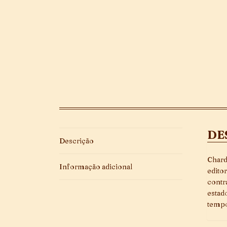
DE
Descrição
Chard
Informação adicional
edito
contr
estad
tempo