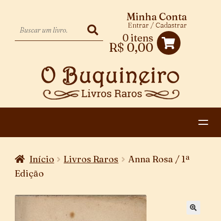
Minha Conta
Entrar / Cadastrar
0 itens
R$
0,00
HOME
Início
Livros Raros
Anna Rosa / 1ª
EXPANDIR
CATEGORIAS
Edição
MENU
PAGAMENTO E ENTREGA
DESCENDENTE
CONTATO