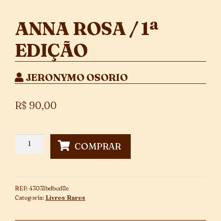
ANNA ROSA / 1ª
EDIÇÃO
JERONYMO OSORIO
R$
90,00
Anna
COMPRAR
Rosa
/
1ª
Edição
REF:
43031bdbcd8e
quantidade
Categoria:
Livros Raros