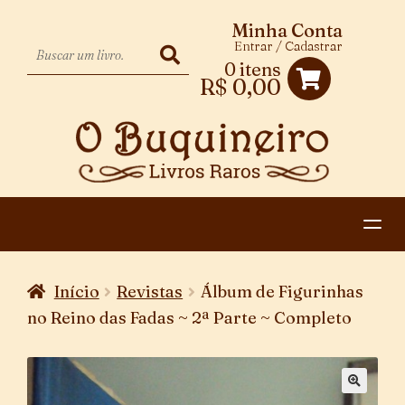
Minha Conta
Entrar / Cadastrar
0 itens
R$
0,00
HOME
Início
Revistas
Álbum de Figurinhas
EXPANDIR
CATEGORIAS
no Reino das Fadas ~ 2ª Parte ~ Completo
MENU
PAGAMENTO E ENTREGA
DESCENDENTE
CONTATO