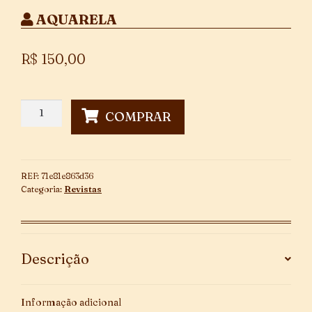
AQUARELA
R$
150,00
Álbum
COMPRAR
de
Figurinhas
no
Reino
REF:
71e81e863d36
das
Categoria:
Revistas
Fadas
~
2ª
Parte
Descrição
~
Completo
quantidade
Informação adicional