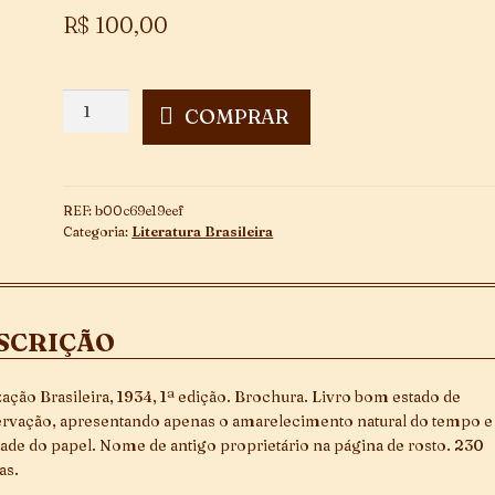
R$
100,00
A
COMPRAR
Grande
Aventura
de
João
REF:
b00c69e19eef
Taylor
Categoria:
Literatura Brasileira
-
1ª
Edição
quantidade
SCRIÇÃO
ização Brasileira, 1934, 1ª edição. Brochura. Livro bom estado de
rvação, apresentando apenas o amarelecimento natural do tempo e
dade do papel. Nome de antigo proprietário na página de rosto. 230
as.