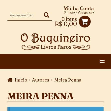
Minha Conta
Entrar / Cadastrar
0 itens
R$
0,00
HOME
Início
Autores
Meira Penna
EXPANDIR
CATEGORIAS
MENU
MEIRA PENNA
PAGAMENTO E ENTREGA
DESCENDENTE
CONTATO