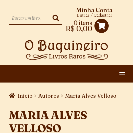
Minha Conta
Entrar / Cadastrar
0 itens
R$
0,00
HOME
Início
Autores
Maria Alves Velloso
EXPANDIR
CATEGORIAS
MENU
MARIA ALVES
PAGAMENTO E ENTREGA
DESCENDENTE
VELLOSO
CONTATO