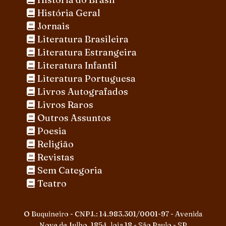
História Geral
Jornais
Literatura Brasileira
Literatura Estrangeira
Literatura Infantil
Literatura Portuguesa
Livros Autografados
Livros Raros
Outros Assuntos
Poesia
Religião
Revistas
Sem Categoria
Teatro
O Buquineiro - CNPJ.: 14.983.301/0001-97 - Avenida
Nove de Julho, 1854, loja 18 - São Paulo - SP