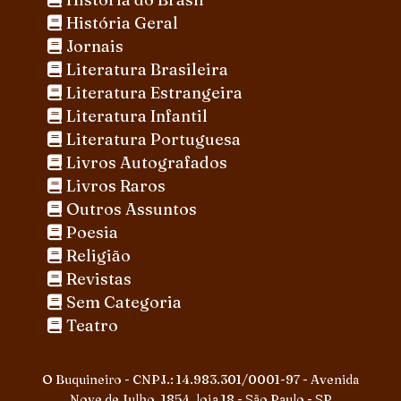
História Geral
Jornais
Literatura Brasileira
Literatura Estrangeira
Literatura Infantil
Literatura Portuguesa
Livros Autografados
Livros Raros
Outros Assuntos
Poesia
Religião
Revistas
Sem Categoria
Teatro
O Buquineiro - CNPJ.: 14.983.301/0001-97 - Avenida
Nove de Julho, 1854, loja 18 - São Paulo - SP