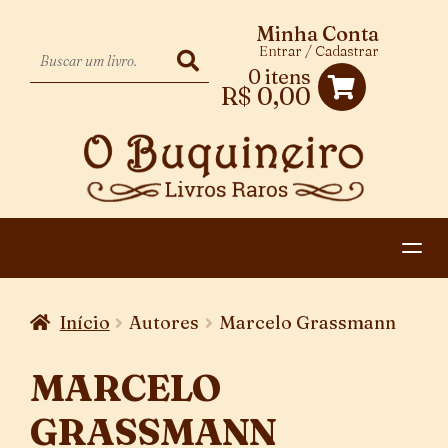
Minha Conta
Entrar / Cadastrar
0 itens
R$
0,00
HOME
Início
Autores
Marcelo Grassmann
EXPANDIR
CATEGORIAS
MENU
MARCELO
PAGAMENTO E ENTREGA
DESCENDENTE
GRASSMANN
CONTATO