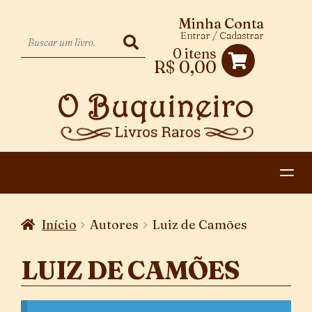
Minha Conta
Entrar / Cadastrar
0 itens
R$
0,00
HOME
Início
Autores
Luiz de Camões
EXPANDIR
CATEGORIAS
MENU
LUIZ DE CAMÕES
PAGAMENTO E ENTREGA
DESCENDENTE
CONTATO