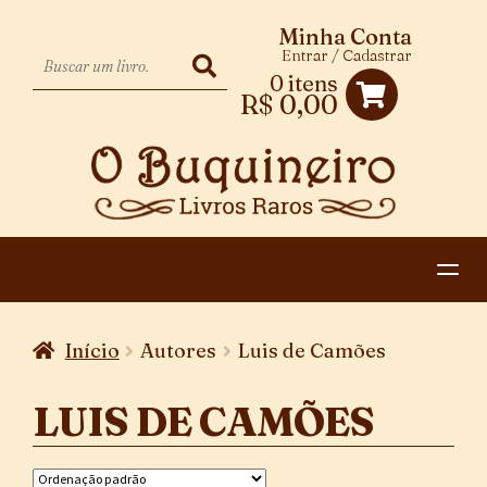
Minha Conta
Entrar / Cadastrar
0 itens
R$
0,00
HOME
Início
Autores
Luis de Camões
EXPANDIR
CATEGORIAS
MENU
LUIS DE CAMÕES
PAGAMENTO E ENTREGA
DESCENDENTE
CONTATO