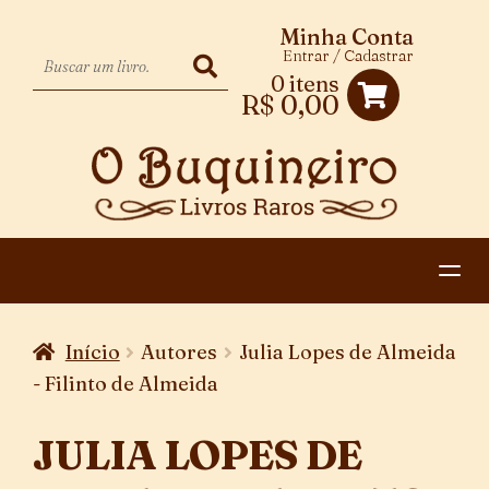
Minha Conta
Entrar / Cadastrar
0 itens
R$
0,00
HOME
Início
Autores
Julia Lopes de Almeida
EXPANDIR
CATEGORIAS
- Filinto de Almeida
MENU
PAGAMENTO E ENTREGA
DESCENDENTE
JULIA LOPES DE
CONTATO