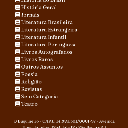
História Geral
Jornais
Literatura Brasileira
Literatura Estrangeira
Literatura Infantil
Literatura Portuguesa
Livros Autografados
Livros Raros
Outros Assuntos
Poesia
Religião
Revistas
Sem Categoria
Teatro
O Buquineiro - CNPJ.: 14.983.301/0001-97 - Avenida
Nove de Julho, 1854, loja 18 - São Paulo - SP