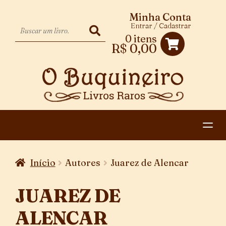
Minha Conta
Entrar / Cadastrar
0 itens
R$
0,00
HOME
Início
Autores
Juarez de Alencar
EXPANDIR
CATEGORIAS
MENU
JUAREZ DE
PAGAMENTO E ENTREGA
DESCENDENTE
ALENCAR
CONTATO