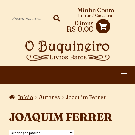
Minha Conta
Entrar / Cadastrar
0 itens
R$
0,00
HOME
Início
Autores
Joaquim Ferrer
EXPANDIR
CATEGORIAS
MENU
JOAQUIM FERRER
PAGAMENTO E ENTREGA
DESCENDENTE
CONTATO