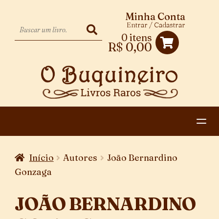
Minha Conta
Entrar / Cadastrar
0 itens
R$
0,00
HOME
Início
Autores
João Bernardino
EXPANDIR
CATEGORIAS
Gonzaga
MENU
PAGAMENTO E ENTREGA
DESCENDENTE
JOÃO BERNARDINO
CONTATO