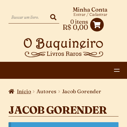
Minha Conta
Entrar / Cadastrar
0 itens
R$
0,00
HOME
Início
Autores
Jacob Gorender
EXPANDIR
CATEGORIAS
MENU
JACOB GORENDER
PAGAMENTO E ENTREGA
DESCENDENTE
CONTATO