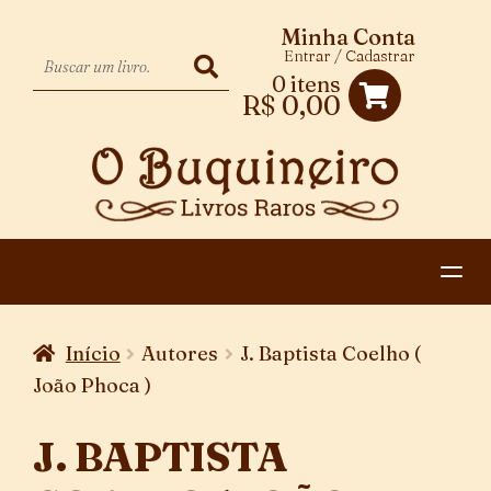
Minha Conta
Entrar / Cadastrar
0 itens
R$
0,00
HOME
Início
Autores
J. Baptista Coelho (
EXPANDIR
CATEGORIAS
João Phoca )
MENU
PAGAMENTO E ENTREGA
DESCENDENTE
J. BAPTISTA
CONTATO