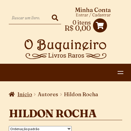
Minha Conta
Entrar / Cadastrar
0 itens
R$
0,00
HOME
Início
Autores
Hildon Rocha
EXPANDIR
CATEGORIAS
MENU
HILDON ROCHA
PAGAMENTO E ENTREGA
DESCENDENTE
CONTATO