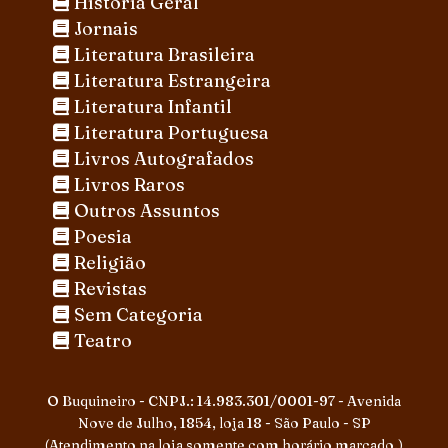
História Geral
Jornais
Literatura Brasileira
Literatura Estrangeira
Literatura Infantil
Literatura Portuguesa
Livros Autografados
Livros Raros
Outros Assuntos
Poesia
Religião
Revistas
Sem Categoria
Teatro
O Buquineiro - CNPJ.: 14.983.301/0001-97 - Avenida
Nove de Julho, 1854, loja 18 - São Paulo - SP
(Atendimento na loja somente com horário marcado.)