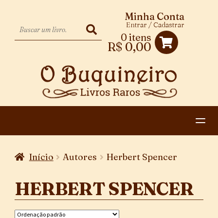
Minha Conta
Entrar / Cadastrar
0 itens
R$
0,00
HOME
Início
Autores
Herbert Spencer
EXPANDIR
CATEGORIAS
MENU
HERBERT SPENCER
PAGAMENTO E ENTREGA
DESCENDENTE
CONTATO