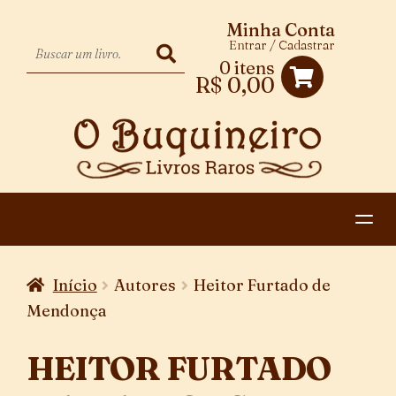
Minha Conta
Entrar / Cadastrar
0 itens
R$
0,00
HOME
Início
Autores
Heitor Furtado de
EXPANDIR
CATEGORIAS
Mendonça
MENU
PAGAMENTO E ENTREGA
DESCENDENTE
HEITOR FURTADO
CONTATO