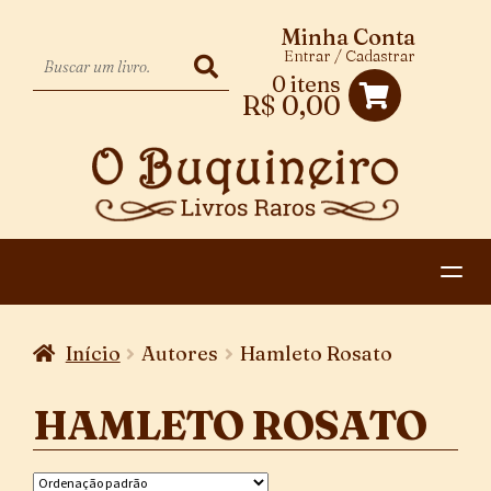
Minha Conta
Entrar / Cadastrar
0 itens
R$
0,00
HOME
Início
Autores
Hamleto Rosato
EXPANDIR
CATEGORIAS
MENU
HAMLETO ROSATO
PAGAMENTO E ENTREGA
DESCENDENTE
CONTATO