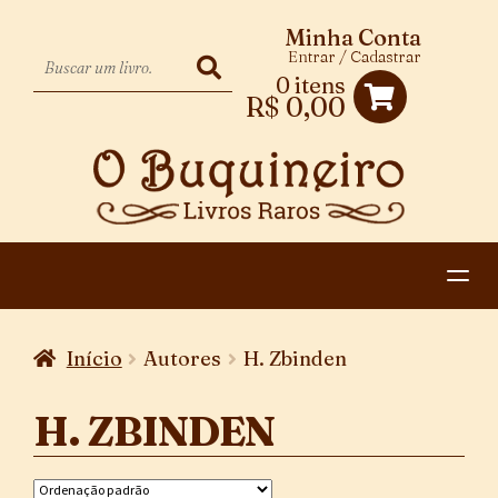
Minha Conta
Entrar / Cadastrar
0 itens
R$
0,00
HOME
Início
Autores
H. Zbinden
EXPANDIR
CATEGORIAS
MENU
H. ZBINDEN
PAGAMENTO E ENTREGA
DESCENDENTE
CONTATO