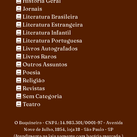
História Geral
Jornais
Literatura Brasileira
Literatura Estrangeira
Literatura Infantil
Literatura Portuguesa
Livros Autografados
Livros Raros
Outros Assuntos
Poesia
Religião
Revistas
Sem Categoria
Teatro
O Buquineiro - CNPJ.: 14.983.301/0001-97 - Avenida
Nove de Julho, 1854, loja 18 - São Paulo - SP
(Atendimento na loja somente com horário marcado.)