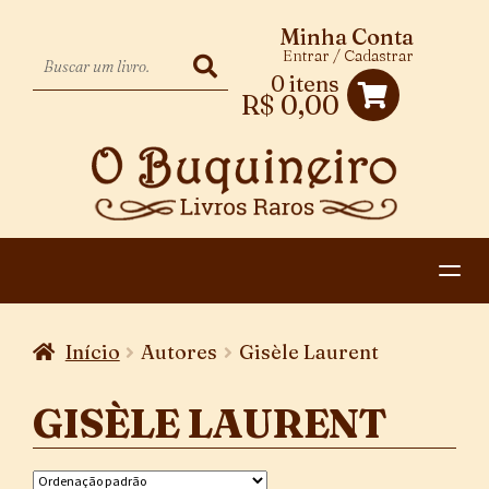
Minha Conta
Entrar / Cadastrar
0 itens
R$
0,00
HOME
Início
Autores
Gisèle Laurent
EXPANDIR
CATEGORIAS
MENU
GISÈLE LAURENT
PAGAMENTO E ENTREGA
DESCENDENTE
CONTATO