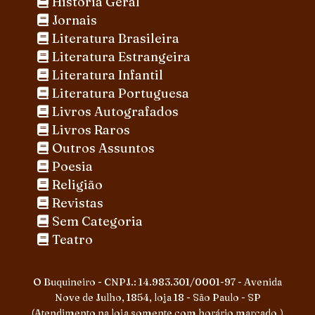
História Geral
Jornais
Literatura Brasileira
Literatura Estrangeira
Literatura Infantil
Literatura Portuguesa
Livros Autografados
Livros Raros
Outros Assuntos
Poesia
Religião
Revistas
Sem Categoria
Teatro
O Buquineiro - CNPJ.: 14.983.301/0001-97 - Avenida
Nove de Julho, 1854, loja 18 - São Paulo - SP
(Atendimento na loja somente com horário marcado.)