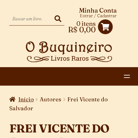
Minha Conta
Entrar / Cadastrar
0 itens
R$
0,00
HOME
Início
Autores
Frei Vicente do
EXPANDIR
CATEGORIAS
Salvador
MENU
PAGAMENTO E ENTREGA
DESCENDENTE
FREI VICENTE DO
CONTATO