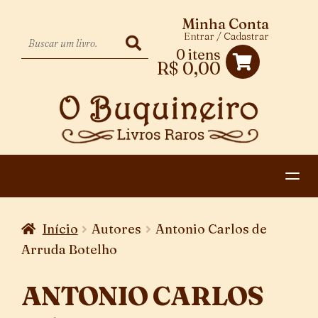
Minha Conta
Entrar / Cadastrar
0 itens
R$
0,00
HOME
Início
Autores
Antonio Carlos de
EXPANDIR
CATEGORIAS
Arruda Botelho
MENU
PAGAMENTO E ENTREGA
DESCENDENTE
ANTONIO CARLOS
CONTATO