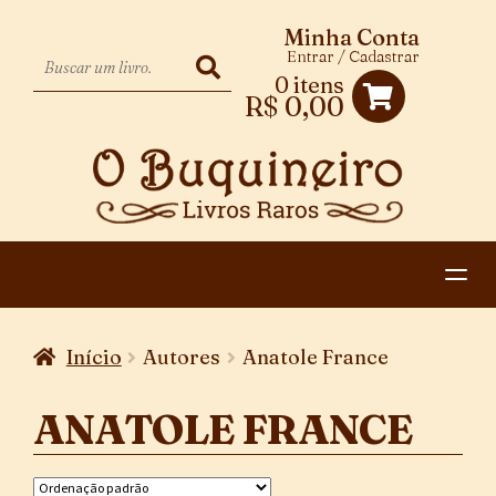
Minha Conta
Entrar / Cadastrar
0 itens
R$
0,00
HOME
Início
Autores
Anatole France
EXPANDIR
CATEGORIAS
MENU
ANATOLE FRANCE
PAGAMENTO E ENTREGA
DESCENDENTE
CONTATO