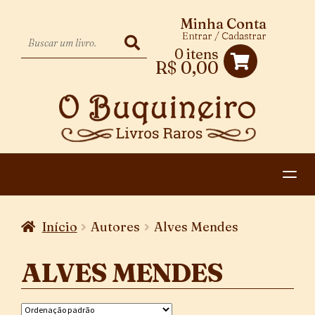
Minha Conta
Entrar / Cadastrar
0 itens
R$
0,00
HOME
Início
Autores
Alves Mendes
EXPANDIR
CATEGORIAS
MENU
ALVES MENDES
PAGAMENTO E ENTREGA
DESCENDENTE
CONTATO