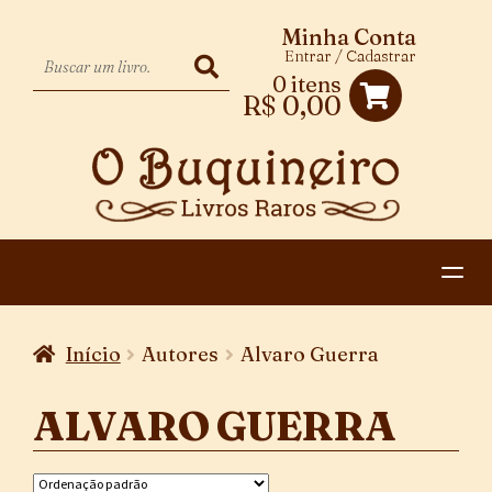
Minha Conta
Entrar / Cadastrar
0 itens
R$
0,00
HOME
Início
Autores
Alvaro Guerra
EXPANDIR
CATEGORIAS
MENU
ALVARO GUERRA
PAGAMENTO E ENTREGA
DESCENDENTE
CONTATO