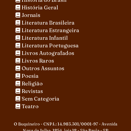
História Geral
Jornais
Literatura Brasileira
Literatura Estrangeira
Literatura Infantil
Literatura Portuguesa
Livros Autografados
Livros Raros
Outros Assuntos
Poesia
Religião
Revistas
Sem Categoria
Teatro
O Buquineiro - CNPJ.: 14.983.301/0001-97 - Avenida
Nove de Julho, 1854, loja 18 - São Paulo - SP