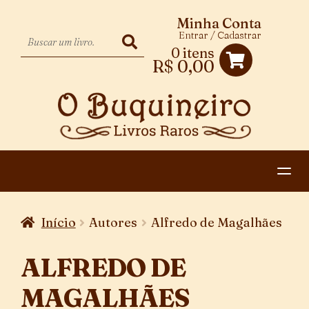
Minha Conta
Entrar / Cadastrar
0 itens
R$
0,00
HOME
Início
Autores
Alfredo de Magalhães
EXPANDIR
CATEGORIAS
MENU
ALFREDO DE
PAGAMENTO E ENTREGA
DESCENDENTE
MAGALHÃES
CONTATO