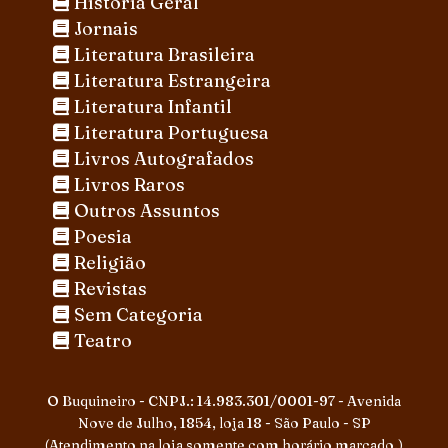
História Geral
Jornais
Literatura Brasileira
Literatura Estrangeira
Literatura Infantil
Literatura Portuguesa
Livros Autografados
Livros Raros
Outros Assuntos
Poesia
Religião
Revistas
Sem Categoria
Teatro
O Buquineiro - CNPJ.: 14.983.301/0001-97 - Avenida
Nove de Julho, 1854, loja 18 - São Paulo - SP
(Atendimento na loja somente com horário marcado.)