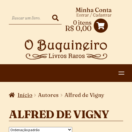
Minha Conta
Entrar / Cadastrar
0 itens
R$
0,00
HOME
Início
Autores
Alfred de Vigny
EXPANDIR
CATEGORIAS
MENU
ALFRED DE VIGNY
PAGAMENTO E ENTREGA
DESCENDENTE
CONTATO