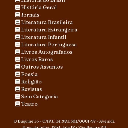
História Geral
Jornais
Literatura Brasileira
Literatura Estrangeira
Literatura Infantil
Literatura Portuguesa
Livros Autografados
Livros Raros
Outros Assuntos
Poesia
Religião
Revistas
Sem Categoria
Teatro
O Buquineiro - CNPJ.: 14.983.301/0001-97 - Avenida
Nove de Julho, 1854, loja 18 - São Paulo - SP