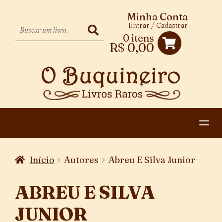
Minha Conta
Entrar / Cadastrar
0 itens
R$
0,00
HOME
Início
Autores
Abreu E Silva Junior
EXPANDIR
CATEGORIAS
MENU
ABREU E SILVA
PAGAMENTO E ENTREGA
DESCENDENTE
JUNIOR
CONTATO