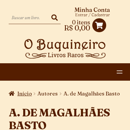
Minha Conta
Entrar / Cadastrar
0 itens
R$
0,00
HOME
Início
Autores
A. de Magalhães Basto
EXPANDIR
CATEGORIAS
MENU
A. DE MAGALHÃES
PAGAMENTO E ENTREGA
DESCENDENTE
BASTO
CONTATO